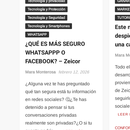
Tecnología y privacidad
GANAR
Tecnología y Protección
MARKE
Tecnología y Seguridad
TUTOR
Este 
Tecnología y Smartphones
despi
WHATSAPP
¿QUÉ ES MÁS SEGURO
una c
WHATSAPPP O
Mara M
FACEBOOK? – Zeicor
Todo el
Mara Monterosa
febrero 12, 2026
desarro
provie
¿Alguna vez te has preguntado
de Zeic
qué tan segura está tu información
seguirl
en redes sociales? 🤔¿Te has
social
detenido a pensar si tus
LEER
conversaciones privadas
realmente son privadas?¿O si tu
CONFO