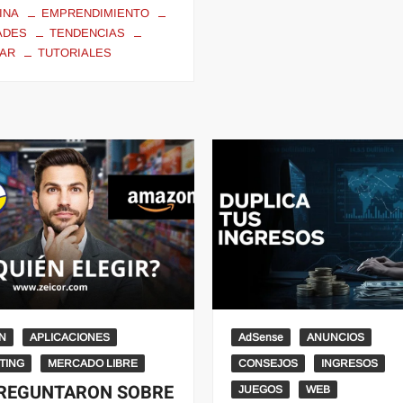
INA
EMPRENDIMIENTO
ADES
TENDENCIAS
AR
TUTORIALES
N
APLICACIONES
AdSense
ANUNCIOS
TING
MERCADO LIBRE
CONSEJOS
INGRESOS
REGUNTARON SOBRE
JUEGOS
WEB