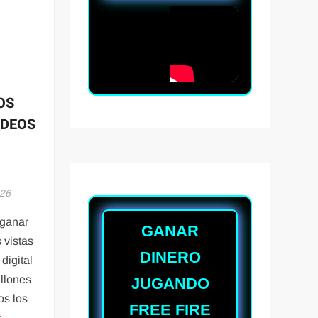
OS
IDEOS
026
 ganar
GANAR
 vistas
DINERO
digital
illones
JUGANDO
os los
FREE FIRE