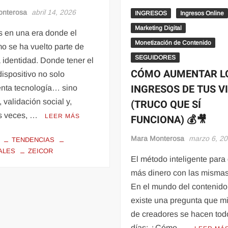
onterosa
abril 14, 2026
INGRESOS
Ingresos Online
Marketing Digital
s en una era donde el
Monetización de Contenido
o se ha vuelto parte de
SEGUIDORES
 identidad. Donde tener el
CÓMO AUMENTAR L
dispositivo no solo
INGRESOS DE TUS V
enta tecnología… sino
(TRUCO QUE SÍ
, validación social y,
s veces, …
FUNCIONA) 💰🎥
LEER MÁS
Mara Monterosa
marzo 6, 2
TENDENCIAS
ALES
ZEICOR
El método inteligente para
más dinero con las mismas
En el mundo del contenido 
existe una pregunta que m
de creadores se hacen tod
días: ¿Cómo …