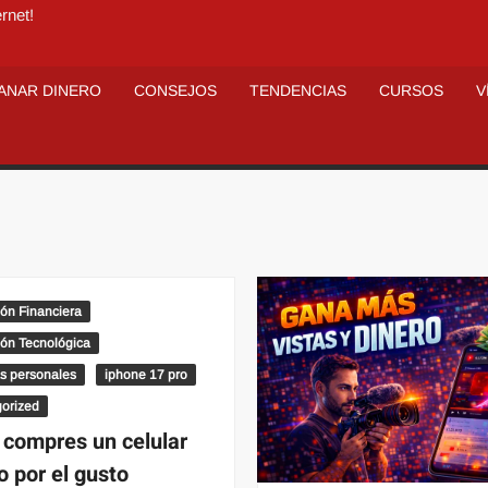
rnet!
ANAR DINERO
CONSEJOS
TENDENCIAS
CURSOS
V
ón Financiera
ón Tecnológica
s personales
iphone 17 pro
orized
 compres un celular
o por el gusto