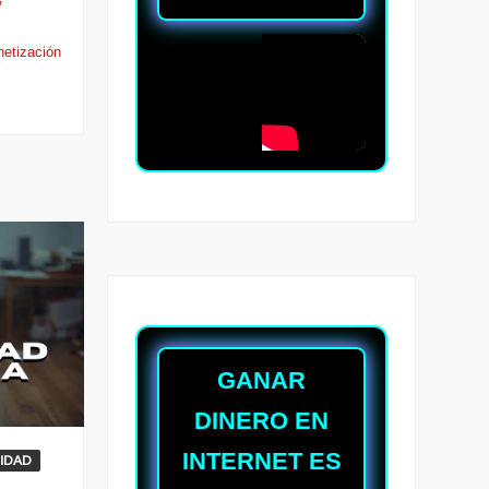
S
etización
GANAR
DINERO EN
INTERNET ES
IDAD