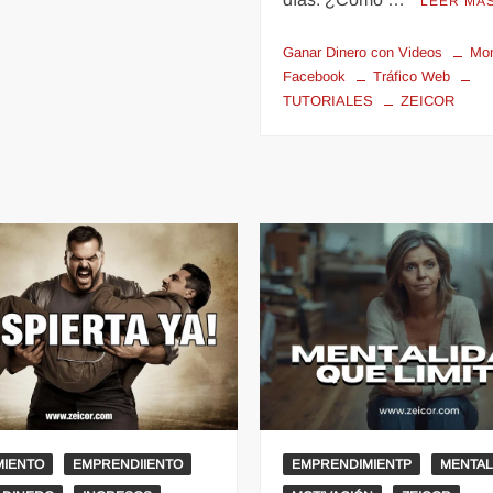
LEER MÁ
Ganar Dinero con Videos
Mon
Facebook
Tráfico Web
TUTORIALES
ZEICOR
MIENTO
EMPRENDIIENTO
EMPRENDIMIENTP
MENTAL