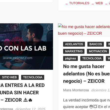
TUTORIALES
WEB
ADELANTOS
BANCOS
MARKETING
MOTIVACIÓN
páginas
TECNOLOGIA
No me gusta hacer
adelantos (No es bue
SITIO WEB
TECNOLOGIA
negocio) – ZEICOR
A ENTRES A LA RED
Mara Monterosa
diciembre 1
UNDA SIN HACER
– ZEICOR ⚠️🔥
La verdad incómoda que n
quiere aceptar 😳💥 En el
onterosa
diciembre 12, 2025