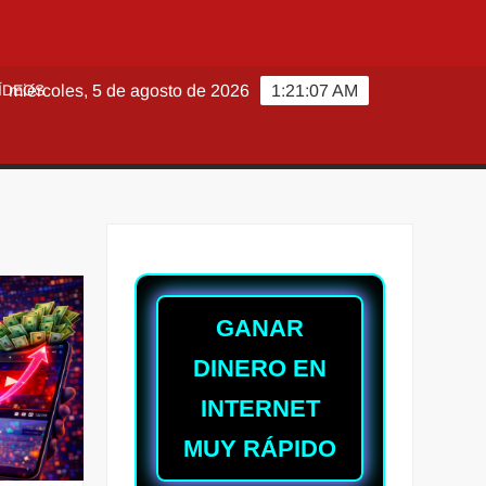
ÍDEOS
miércoles, 5 de agosto de 2026
1:21:09 AM
GANAR
DINERO EN
INTERNET
MUY RÁPIDO