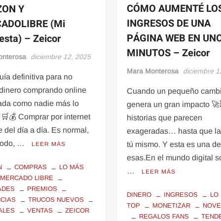
CÓMO AUMENTÉ LO
ON Y
INGRESOS DE UNA
ADOLIBRE (Mi
PÁGINA WEB EN UN
esta) – Zeicor
MINUTOS – Zeicor
onterosa
diciembre 12, 2025
Mara Monterosa
diciembre 1
uía definitiva para no
 dinero comprando online
Cuando un pequeño camb
cada como nadie más lo
genera un gran impacto 
🛒💰 Comprar por internet
historias que parecen
e del día a día. Es normal,
exageradas… hasta que la
modo, …
tú mismo. Y esta es una d
LEER MÁS
esas.En el mundo digital 
N
COMPRAS
LO MÁS
…
LEER MÁS
MERCADO LIBRE
ADES
PREMIOS
DINERO
INGRESOS
LO
CIAS
TRUCOS NUEVOS
TOP
MONETIZAR
NOVE
ALES
VENTAS
ZEICOR
REGALOS FANS
TEND