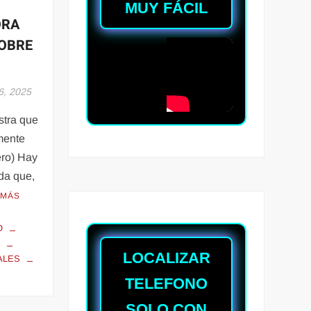
MUY FÁCIL
ORA
OBRE
6, 2025
stra que
mente
ero) Hay
da que,
 MÁS
O
S
LOCALIZAR
ALES
TELEFONO
SOLO CON