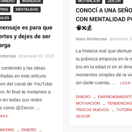
 DINERO
INGRESOS
MOTIVACIÓN
ZEICOR
CONOCÍ A UNA SEÑ
TING
MENTALIDAD
CON MENTALIDAD P
IALES
mensaje es para que
🧠❌💰
ertes y dejes de ser
Mara Monterosa
diciembre 1
arga
La historia real que demue
onterosa
diciembre 16, 2025
la pobreza empieza en la 
(no en la edad ni en el din
 contenido y las ideas
momentos simples de la vi
lladas en este artículo
sin darte cuenta, …
LEER
nen del canal de YouTube
or. Al final te invitamos a
DINERO
EMPRENDIMIENT
o en todas sus redes
MOTIVACIÓN
TENDENCIA
es como @Zeicor …
TRUCOS NUEVOS
TUTORI
 MÁS
ZEICOR
RMISMO
DINERO