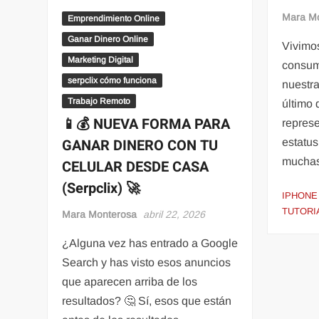
Mara M
Emprendimiento Online
Ganar Dinero Online
Vivimo
Marketing Digital
consum
serpclix cómo funciona
nuestra
Trabajo Remoto
último 
📱💰 NUEVA FORMA PARA
repres
GANAR DINERO CON TU
estatus
mucha
CELULAR DESDE CASA
(Serpclix) 🚀
IPHONE
TUTORI
Mara Monterosa
abril 22, 2026
¿Alguna vez has entrado a Google
Search y has visto esos anuncios
que aparecen arriba de los
resultados? 🤔 Sí, esos que están