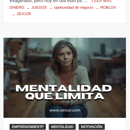
exagerado, pero hoy en día esto ya …
LEER MÁS
DINERO
JUEGOS
oportunidad de negocio
ROBLOX
ZEICOR
EMPRENDIMIENTP
MENTALIDAD
MOTIVACIÓN