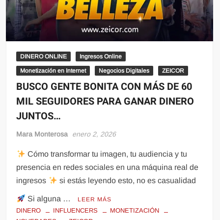
DINERO ONLINE
Ingresos Online
Monetización en Internet
Negocios Digitales
ZEICOR
BUSCO GENTE BONITA CON MÁS DE 60
MIL SEGUIDORES PARA GANAR DINERO
JUNTOS…
Mara Monterosa
enero 2, 2026
Cómo transformar tu imagen, tu audiencia y tu
presencia en redes sociales en una máquina real de
ingresos
si estás leyendo esto, no es casualidad
Si alguna …
LEER MÁS
DINERO
INFLUENCERS
MONETIZACIÓN