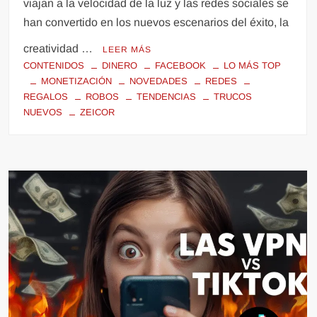
viajan a la velocidad de la luz y las redes sociales se
han convertido en los nuevos escenarios del éxito, la
creatividad …
LEER MÁS
CONTENIDOS
DINERO
FACEBOOK
LO MÁS TOP
MONETIZACIÓN
NOVEDADES
REDES
REGALOS
ROBOS
TENDENCIAS
TRUCOS
NUEVOS
ZEICOR