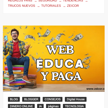
REGALOS FANS
SEGURIDAD
TENDENCIAS
TRUCOS NUEVOS
TUTORIALES
ZEICOR
BLOG
BLOGGER
CONSEJOS
Digital House
DINERO ONLINE
IA
páginas
TECNOLOGIA