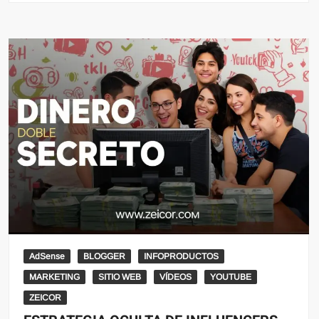
AdSense
BLOGGER
INFOPRODUCTOS
MARKETING
SITIO WEB
VÍDEOS
YOUTUBE
ZEICOR