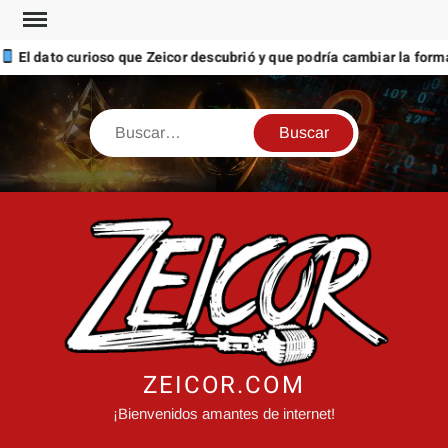
Saltar
al
o curioso que Zeicor descubrió y que podría cambiar la forma en que 
contenido
Buscar
ZEICOR.COM
¡Bienvenidos amantes de internet!