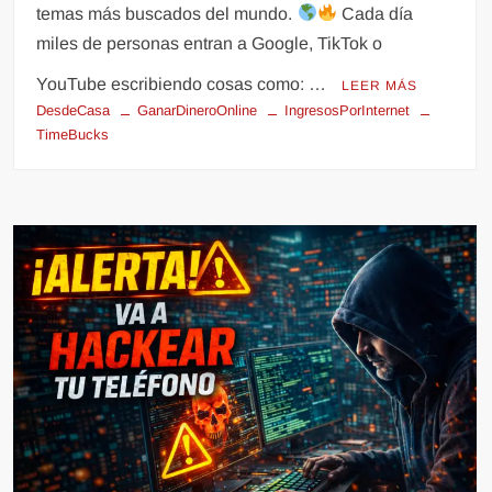
temas más buscados del mundo.
Cada día
miles de personas entran a Google, TikTok o
YouTube escribiendo cosas como: …
LEER MÁS
DesdeCasa
GanarDineroOnline
IngresosPorInternet
TimeBucks