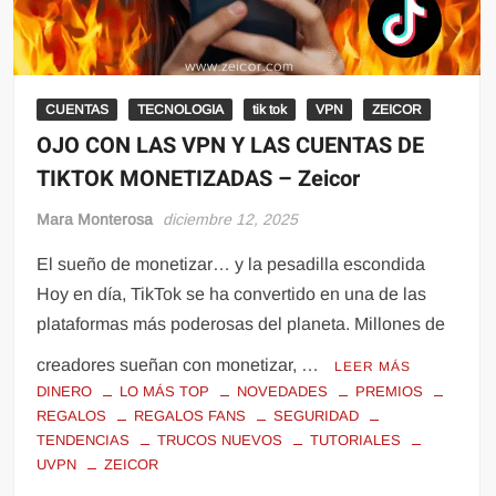
CUENTAS
TECNOLOGIA
tik tok
VPN
ZEICOR
OJO CON LAS VPN Y LAS CUENTAS DE
TIKTOK MONETIZADAS – Zeicor
Mara Monterosa
diciembre 12, 2025
El sueño de monetizar… y la pesadilla escondida
Hoy en día, TikTok se ha convertido en una de las
plataformas más poderosas del planeta. Millones de
creadores sueñan con monetizar, …
LEER MÁS
DINERO
LO MÁS TOP
NOVEDADES
PREMIOS
REGALOS
REGALOS FANS
SEGURIDAD
TENDENCIAS
TRUCOS NUEVOS
TUTORIALES
UVPN
ZEICOR