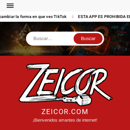
Saltar
al
ambiar la forma en que ves TikTok
ESTA APP ES PROHIBIDA EN
contenido
Buscar
ZEICOR.COM
¡Bienvenidos amantes de internet!