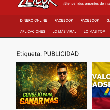
¡Bienvenidos amantes de inte
DINERO ONLINE
FACEBOOK
FACEBOOK
G
APLICACIONES
LO MÁS VIRAL
LO MÁS TOP
Etiqueta:
PUBLICIDAD