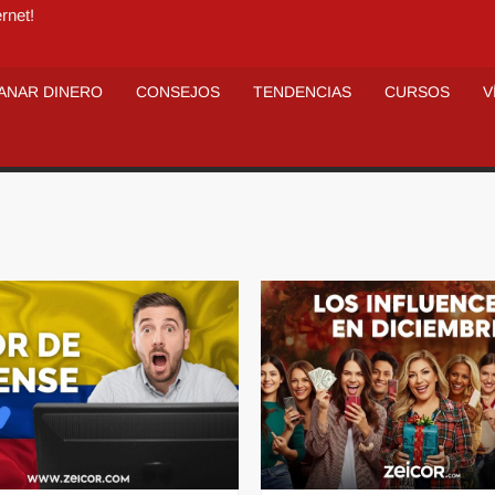
rnet!
ANAR DINERO
CONSEJOS
TENDENCIAS
CURSOS
V