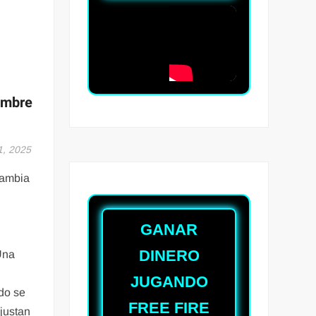
embre
1, 2025
cambia
GANAR
DINERO
Una
JUGANDO
do se
FREE FIRE
justan