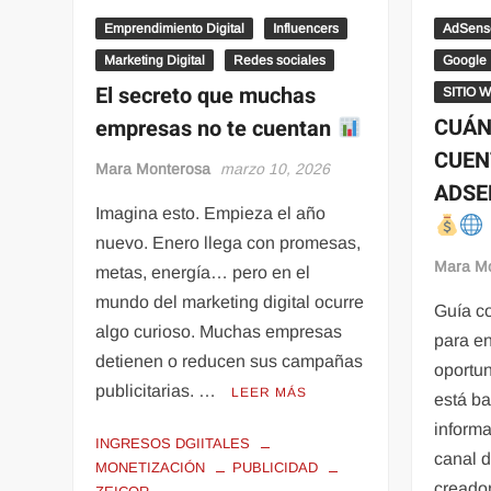
Emprendimiento Digital
Influencers
AdSens
Marketing Digital
Redes sociales
Google
El secreto que muchas
SITIO 
CUÁN
empresas no te cuentan
CUEN
Mara Monterosa
marzo 10, 2026
ADSE
Imagina esto. Empieza el año
nuevo. Enero llega con promesas,
Mara M
metas, energía… pero en el
mundo del marketing digital ocurre
Guía co
algo curioso. Muchas empresas
para en
detienen o reducen sus campañas
oportu
publicitarias. …
LEER MÁS
está b
informa
INGRESOS DGIITALES
canal 
MONETIZACIÓN
PUBLICIDAD
creado