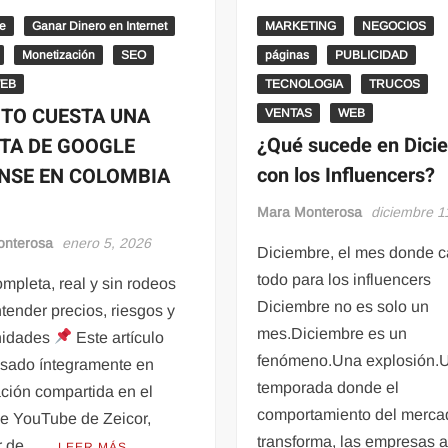
e
Ganar Dinero en Internet
MARKETING
NEGOCIOS
Monetización
SEO
páginas
PUBLICIDAD
WEB
TECNOLOGIA
TRUCOS
TO CUESTA UNA
VENTAS
WEB
¿Qué sucede en Dici
TA DE GOOGLE
con los Influencers?
NSE EN COLOMBIA
Mara Monterosa
diciembre 1
onterosa
enero 5, 2026
Diciembre, el mes donde 
todo para los influencers
mpleta, real y sin rodeos
Diciembre no es solo un
tender precios, riesgos y
mes.Diciembre es un
nidades
Este artículo
fenómeno.Una explosión.
asado íntegramente en
temporada donde el
ción compartida en el
comportamiento del merca
de YouTube de Zeicor,
transforma, las empresas a
r de …
LEER MÁS