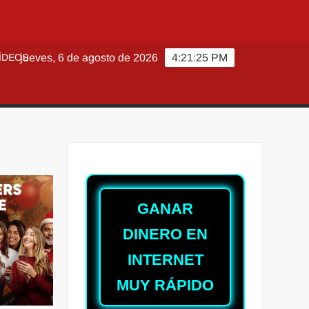
ÍDEOS
jueves, 6 de agosto de 2026
4:21:26 PM
GANAR
DINERO EN
INTERNET
MUY RÁPIDO