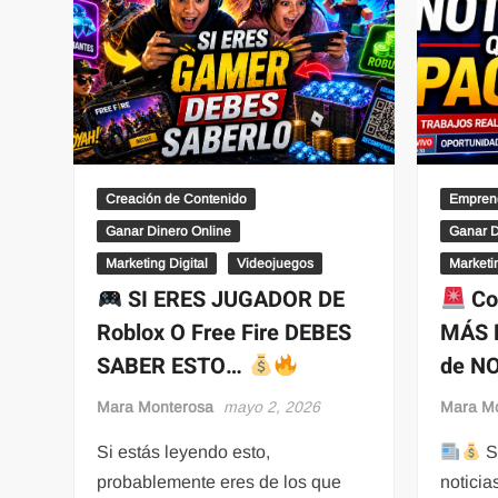
Creación de Contenido
Empren
Ganar Dinero Online
Ganar D
Marketing Digital
Videojuegos
Marketin
SI ERES JUGADOR DE
Co
Roblox O Free Fire DEBES
MÁS 
SABER ESTO…
de N
Mara Monterosa
mayo 2, 2026
Mara M
Si estás leyendo esto,
Si
probablemente eres de los que
noticia