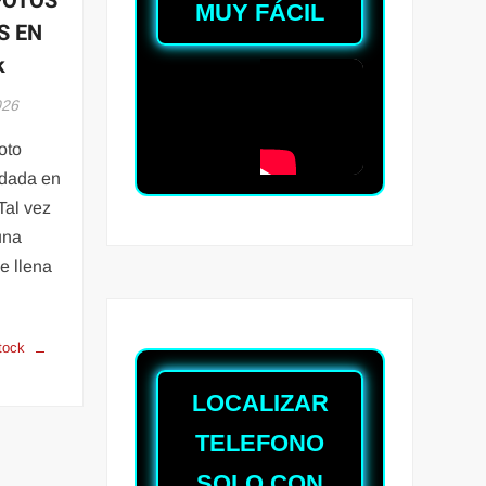
FOTOS
MUY FÁCIL
S EN
k
026
oto
idada en
Tal vez
una
le llena
tock
LOCALIZAR
TELEFONO
SOLO CON