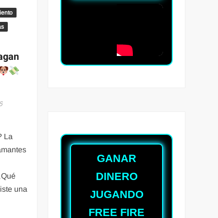
iento
as
pagan
6
? La
 amantes
GANAR
DINERO
Qué
xiste una
JUGANDO
FREE FIRE