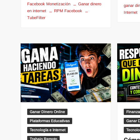
Facebook Monetización
Ganar dinero
ganar di
en internet
RPM Facebook
Internet
TubeFilter
Ganar Dinero Online
Finanza
Plataformas Educativas
Ganar D
Tecnología e Internet
Tecnolo
Trabajo Remoto