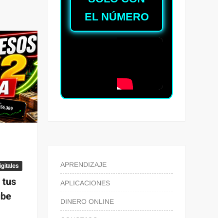
EL NÚMERO
APRENDIZAJE
gitales
tus
APLICACIONES
ube
DINERO ONLINE