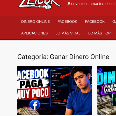
¡Bienvenidos amantes de inte
DINERO ONLINE
FACEBOOK
FACEBOOK
G
APLICACIONES
LO MÁS VIRAL
LO MÁS TOP
Categoría:
Ganar Dinero Online