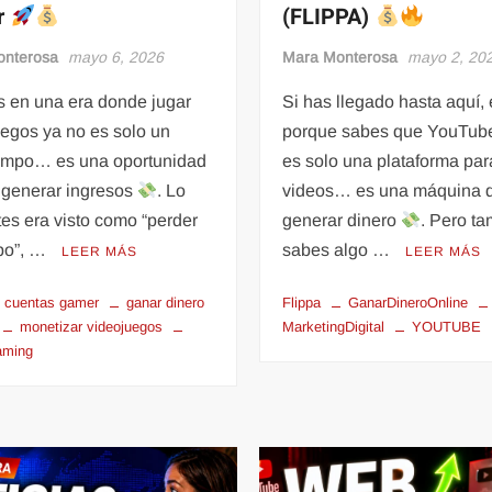
r
(FLIPPA)
onterosa
mayo 6, 2026
Mara Monterosa
mayo 2, 20
s en una era donde jugar
Si has llegado hasta aquí,
egos ya no es solo un
porque sabes que YouTub
empo… es una oportunidad
es solo una plataforma par
 generar ingresos
. Lo
videos… es una máquina 
es era visto como “perder
generar dinero
. Pero t
mpo”, …
sabes algo …
LEER MÁS
LEER MÁS
 cuentas gamer
ganar dinero
Flippa
GanarDineroOnline
monetizar videojuegos
MarketingDigital
YOUTUBE
aming