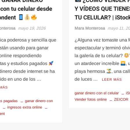
 GANAR DINERO
¿CÓMO VENDER 
con tu celular desde
Y VÍDEOS QUE TIENE
ondent
TU CELULAR? | iStoc
onterosa
mayo 19, 2026
Mara Monterosa
mayo 11, 2
ica poderosa y sencilla que
¿Alguna vez tomaste una f
están usando para ganar
espectacular y terminó olv
 online respondiendo
la galería de tu celular?
tas y estudios pagados
un atardecer increíble
, 
inero desde internet se ha
playa hermosa
, una cal
tido en uno de los …
de luces …
LEER MÁS
 MÁS
ganar dinero con el celular
iS
Vender fotos online
ZEICOR
as pagadas
ganar dinero con
r
ingresos extra online
ent