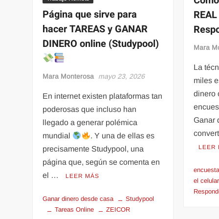
Cómo
Página que sirve para
REAL 
hacer TAREAS y GANAR
Resp
DINERO online (Studypool)
Mara M
La técn
Mara Monterosa
mayo 23, 2026
miles 
dinero
En internet existen plataformas tan
encues
poderosas que incluso han
Ganar d
llegado a generar polémica
conver
mundial
. Y una de ellas es
LEER
precisamente Studypool, una
página que, según se comenta en
encuest
el …
LEER MÁS
el celula
Respond
Ganar dinero desde casa
Studypool
Tareas Online
ZEICOR