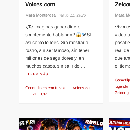
Voices.com
Zeico
Mara Monterosa
mayo 11, 2026
Mara M
¿Te imaginas ganar dinero
Vivimo
simplemente hablando?
Sí,
videoju
así como lo lees. Sin mostrar tu
pasati
rostro, sin ser famoso, sin tener
real de
millones de seguidores y, en
que ant
muchos casos, sin salir de …
el tie
LEER MÁS
Gameflip
jugando
Ganar dinero con tu voz
Voices.com
Zeicor g
ZEICOR