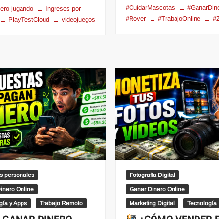
#CuidarMascotas
#GanarDin
nero jugando
Ingresos por
#Rover
#TrabajoOnline
#Z
PlayTestCloud
videojuegos
s personales
Fotografía Digital
inero Online
Ganar Dinero Online
gía y Apps
Trabajo Remoto
Marketing Digital
Tecnología