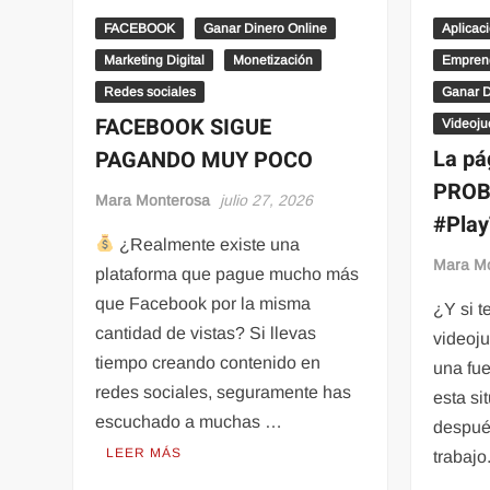
FACEBOOK
Ganar Dinero Online
Aplicac
Marketing Digital
Monetización
Emprend
Redes sociales
Ganar D
FACEBOOK SIGUE
Videoj
La pá
PAGANDO MUY POCO
PROB
Mara Monterosa
julio 27, 2026
#Play
¿Realmente existe una
Mara M
plataforma que pague mucho más
que Facebook por la misma
¿Y si t
cantidad de vistas? Si llevas
videoju
tiempo creando contenido en
una fu
redes sociales, seguramente has
esta si
escuchado a muchas …
despué
LEER MÁS
trabaj