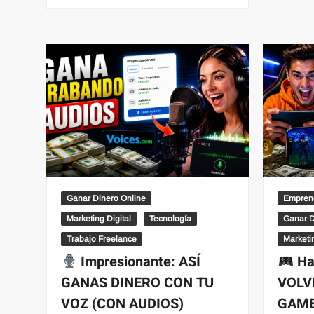
Ganar Dinero Online
Empren
Marketing Digital
Tecnología
Ganar D
Trabajo Freelance
Marketin
Impresionante: ASÍ
Ha
GANAS DINERO CON TU
VOLV
VOZ (CON AUDIOS)
GAME