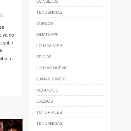
CONSEJOS
TENDENCIAS
26
CURSOS
 es
WHATSAPP
e ya no
a subir
LO MÁS VIRAL
de
ZEICOR
ambién
LO MÁS NUEVO
GANAR DINERO
NEGOCIOS
JUEGOS
TUTORIALES
TENDENCIAS