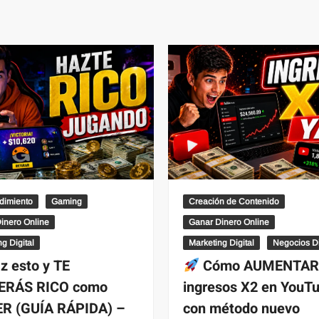
dimiento
Gaming
Creación de Contenido
inero Online
Ganar Dinero Online
g Digital
Marketing Digital
Negocios Di
z esto y TE
Cómo AUMENTAR 
ERÁS RICO como
ingresos X2 en YouT
R (GUÍA RÁPIDA) –
con método nuevo