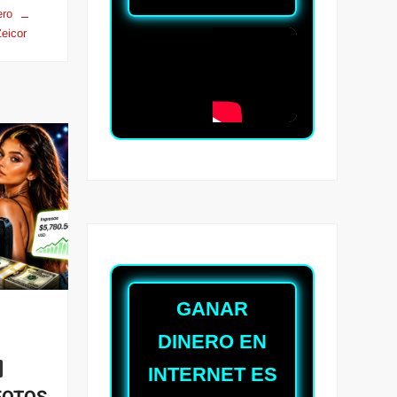
ero
eicor
GANAR
DINERO EN
INTERNET ES