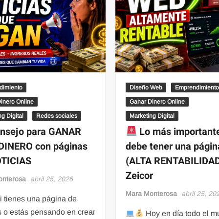
dimiento
Diseño Web
Emprendimient
inero Online
Ganar Dinero Online
g Digital
Redes sociales
Marketing Digital
nsejo para GANAR
Lo más important
DINERO con páginas
debe tener una pági
OTICIAS
(ALTA RENTABILIDAD
Zeicor
onterosa
abril 25, 2026
Mara Monterosa
abril 25, 20
 tienes una página de
s o estás pensando en crear
Hoy en día todo el 