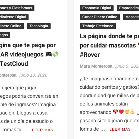
iones y Plataformas
Economía Digital
Emprendim
imiento Digital
Ganar Dinero Online
Mascot
inero Online
Tecnología
Trabajo Freelance
La página donde te 
uegos
gina que te paga por
por cuidar mascotas
AR videojuegos
#Rover
TestCloud
Mara Monterosa
junio 9, 202
onterosa
junio 13, 2026
¿Te imaginas ganar dinero
cuidando perritos y gatitos
e dijera que jugar
oportunidad que miles de
egos podría convertirse en
de los animales están
ente de ingresos? Imagina
aprovechando
¿
tuación. Llegas a casa
pasaría si te dijeran que e
s de un día de estudio o
forma de …
o. Tomas tu …
LEER MÁS
LEER MÁS