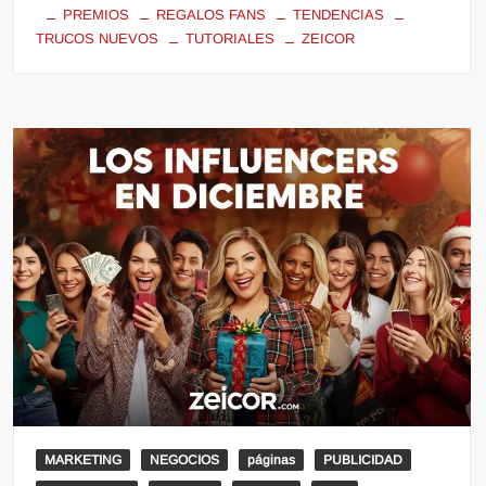
PREMIOS
REGALOS FANS
TENDENCIAS
TRUCOS NUEVOS
TUTORIALES
ZEICOR
MARKETING
NEGOCIOS
páginas
PUBLICIDAD