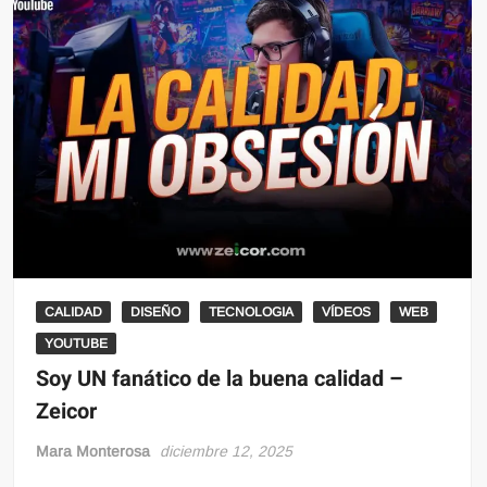
CALIDAD
DISEÑO
TECNOLOGIA
VÍDEOS
WEB
YOUTUBE
Soy UN fanático de la buena calidad –
Zeicor
Mara Monterosa
diciembre 12, 2025