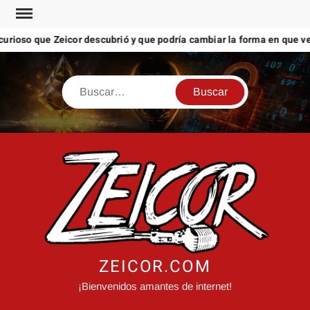
Saltar
al
so que Zeicor descubrió y que podría cambiar la forma en que ves Ti
contenido
Buscar
ZEICOR.COM
¡Bienvenidos amantes de internet!