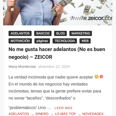
ADELANTOS
BANCOS
BLOG
MARKETING
MOTIVACIÓN
páginas
TECNOLOGIA
WEB
No me gusta hacer adelantos (No es buen
negocio) – ZEICOR
Mara Monterosa
diciembre 12, 2025
La verdad incómoda que nadie quiere aceptar
En el mundo de los negocios hay verdades
incómodas, temas que la gente prefiere evitar para
no sonar “tacaños”, “desconfiados” o
“problemáticos”.Uno …
LEER MÁS
ADELANTOS
DINERO
LO MÁS TOP
NOVEDADES