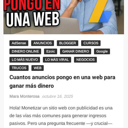
AdSense
ANUNCIOS
BLOGGER
CURSOS
DINERO ONLINE
Ezoic
GANAR DINERO
Google
LO MÁS NUEVO
LO MÁS VIRAL
NEGOCIOS
TRUCOS
WEB
Cuantos anuncios pongo en una web para
ganar más dinero
Mara Monterosa
octubre 16, 2025
Hola! Monetizar un sitio web con publicidad es una
de las vías más comunes para generar ingresos
pasivos. Pero una pregunta frecuente —y crucial—