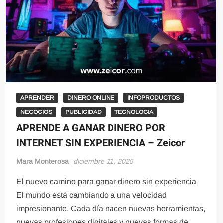
APRENDER
DINERO ONLINE
INFOPRODUCTOS
NEGOCIOS
PUBLICIDAD
TECNOLOGIA
APRENDE A GANAR DINERO POR
INTERNET SIN EXPERIENCIA – Zeicor
Mara Monterosa
diciembre 11, 2025
El nuevo camino para ganar dinero sin experiencia
El mundo está cambiando a una velocidad
impresionante. Cada día nacen nuevas herramientas,
nuevas profesiones digitales y nuevas formas de