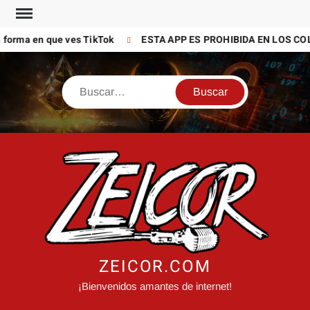
Saltar
al
 que ves TikTok
ESTA APP ES PROHIBIDA EN LOS COLEGIOS (
contenido
Buscar
ZEICOR.COM
¡Bienvenidos amantes de internet!