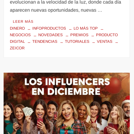
evolucionan a la velocidad de la luz, donde cada día
aparecen nuevas oportunidades, nuevas …
LEER MÁS
DINERO
INFOPRODUCTOS
LO MÁS TOP
NEGOCIOS
NOVEDADES
PREMIOS
PRODUCTO
DIGITAL
TENDENCIAS
TUTORIALES
VENTAS
ZEICOR