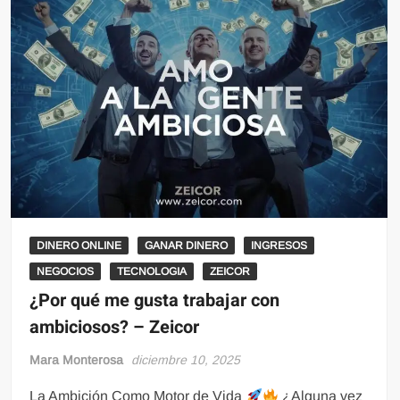
DINERO ONLINE
GANAR DINERO
INGRESOS
NEGOCIOS
TECNOLOGIA
ZEICOR
¿Por qué me gusta trabajar con
ambiciosos? – Zeicor
Mara Monterosa
diciembre 10, 2025
La Ambición Como Motor de Vida
¿Alguna vez