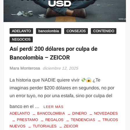
ADELANTO
bancolombia
CONSEJOS
CONTENIDO
NEGOCIOS
Así perdí 200 dólares por culpa de
Bancolombia – ZEICOR
Mara Monterosa
diciembre 12, 2025
La historia que NADIE quiere vivir
¿Te
imaginas perder $200 dólares en segundos, no por
un error tuyo, no por una estafa, sino por culpa del
banco en el …
LEER MÁS
ADELANTO
BANCOLOMBIA
DINERO
NOVEDADES
PRESTAMO
REGALOS
TENDENCIAS
TRUCOS
NUEVOS
TUTORIALES
ZEICOR