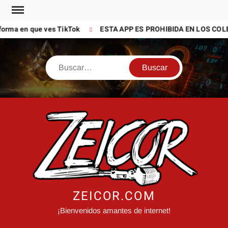
Saltar
al
que ves TikTok
ESTA APP ES PROHIBIDA EN LOS COLEGIOS (P
contenido
Buscar
ZEICOR.COM
¡Bienvenidos amantes de internet!