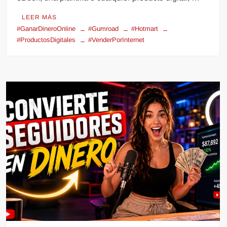
LEER MÁS
#GanarDineroOnline
#Gumroad
#Hotmart
#ProductosDigitales
#VenderPorInternet