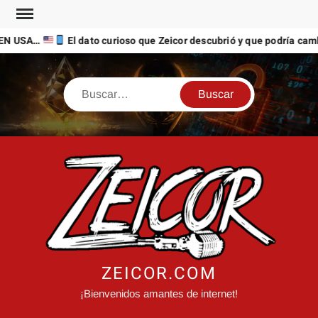
Saltar
al
EN USA…
El dato curioso que Zeicor descubrió y que podría cambi
contenido
Buscar
ZEICOR.COM
¡Bienvenidos amantes de internet!