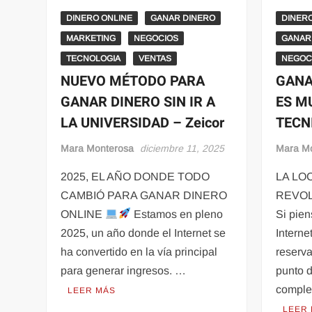
DINERO ONLINE
GANAR DINERO
DINER
MARKETING
NEGOCIOS
GANAR
TECNOLOGIA
VENTAS
NEGOC
NUEVO MÉTODO PARA
GANA
GANAR DINERO SIN IR A
ES M
LA UNIVERSIDAD – Zeicor
TECN
Mara Monterosa
diciembre 11, 2025
Mara M
2025, EL AÑO DONDE TODO
LA LO
CAMBIÓ PARA GANAR DINERO
REVO
ONLINE
Estamos en pleno
Si pien
2025, un año donde el Internet se
Interne
ha convertido en la vía principal
reserva
para generar ingresos. …
punto d
comple
LEER MÁS
LEER