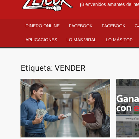
¡Bienvenidos amantes de inte
DINERO ONLINE
FACEBOOK
FACEBOOK
G
APLICACIONES
LO MÁS VIRAL
LO MÁS TOP
Etiqueta:
VENDER