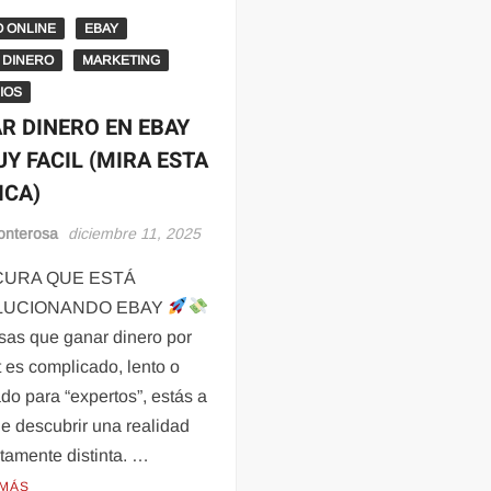
O ONLINE
EBAY
 DINERO
MARKETING
IOS
R DINERO EN EBAY
UY FACIL (MIRA ESTA
ICA)
onterosa
diciembre 11, 2025
CURA QUE ESTÁ
LUCIONANDO EBAY
sas que ganar dinero por
t es complicado, lento o
do para “expertos”, estás a
e descubrir una realidad
tamente distinta. …
 MÁS