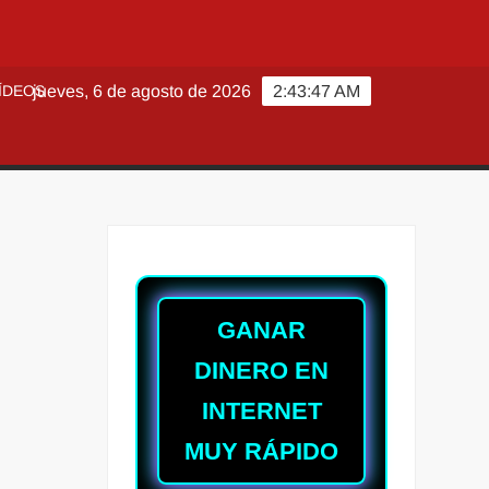
ÍDEOS
jueves, 6 de agosto de 2026
2:43:49 AM
GANAR
DINERO EN
INTERNET
MUY RÁPIDO