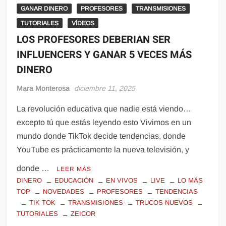
GANAR DINERO
PROFESORES
TRANSMISIONES
TUTORIALES
VÍDEOS
LOS PROFESORES DEBERIAN SER
INFLUENCERS Y GANAR 5 VECES MÁS
DINERO
Mara Monterosa
diciembre 11, 2025
La revolución educativa que nadie está viendo…
excepto tú que estás leyendo esto Vivimos en un
mundo donde TikTok decide tendencias, donde
YouTube es prácticamente la nueva televisión, y
donde …
LEER MÁS
DINERO
EDUCACIÓN
EN VIVOS
LIVE
LO MÁS
TOP
NOVEDADES
PROFESORES
TENDENCIAS
TIK TOK
TRANSMISIONES
TRUCOS NUEVOS
TUTORIALES
ZEICOR