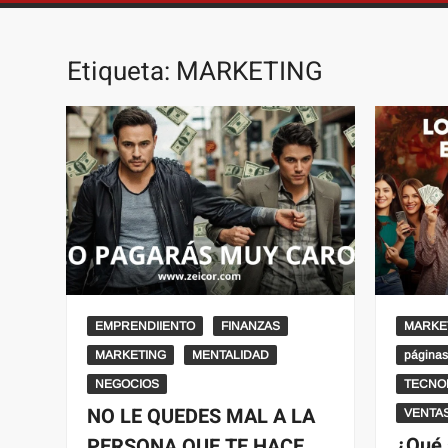
Etiqueta:
MARKETING
EMPRENDIIENTO
FINANZAS
MARKE
MARKETING
MENTALIDAD
página
NEGOCIOS
TECNO
NO LE QUEDES MAL A LA
VENTA
¿Qué 
PERSONA QUE TE HACE