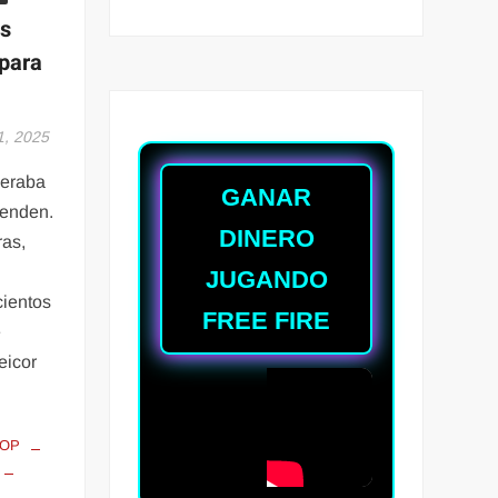
s
para
1, 2025
peraba
GANAR
renden.
DINERO
ras,
JUGANDO
cientos
FREE FIRE
e
eicor
TOP