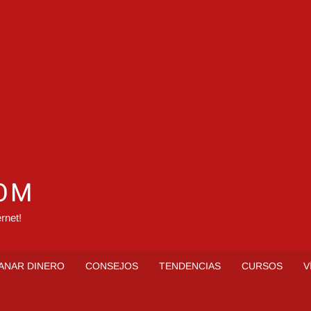
COM
rnet!
ANAR DINERO
CONSEJOS
TENDENCIAS
CURSOS
V