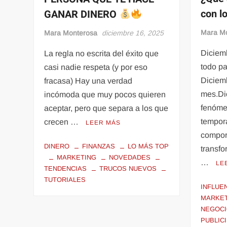
con l
GANAR DINERO
Mara M
Mara Monterosa
diciembre 16, 2025
Diciem
La regla no escrita del éxito que
todo pa
casi nadie respeta (y por eso
Diciem
fracasa) Hay una verdad
mes.Di
incómoda que muy pocos quieren
fenóme
aceptar, pero que separa a los que
tempor
crecen …
LEER MÁS
compor
DINERO
FINANZAS
LO MÁS TOP
transfo
MARKETING
NOVEDADES
…
LE
TENDENCIAS
TRUCOS NUEVOS
TUTORIALES
INFLUE
MARKE
NEGOC
PUBLIC