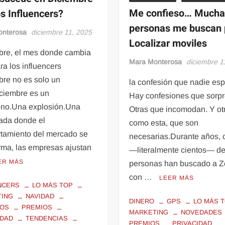
Me confieso… Mucha
os Influencers?
personas me buscan 
onterosa
diciembre 11, 2025
Localizar moviles
bre, el mes donde cambia
Mara Monterosa
diciembre 1
ra los influencers
bre no es solo un
la confesión que nadie es
ciembre es un
Hay confesiones que sorp
no.Una explosión.Una
Otras que incomodan. Y ot
ada donde el
como esta, que son
tamiento del mercado se
necesarias.Durante años, 
rma, las empresas ajustan
—literalmente cientos— d
ER MÁS
personas han buscado a Z
con …
LEER MÁS
NCERS
LO MÁS TOP
TING
NAVIDAD
DINERO
GPS
LO MÁS 
IOS
PREMIOS
MARKETING
NOVEDADES
IDAD
TENDENCIAS
PREMIOS
PRIVACIDAD