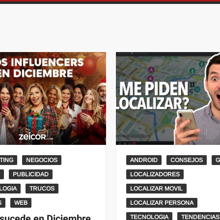
TING
NEGOCIOS
ANDROID
CONSEJOS
G
s
PUBLICIDAD
LOCALIZADORES
LOGIA
TRUCOS
LOCALIZAR MOVIL
S
WEB
LOCALIZAR PERSONA
sucede en Diciembre
TECNOLOGIA
TENDENCIAS