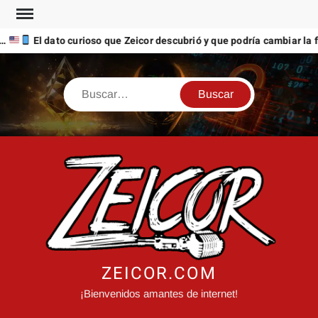
Saltar
al
 dato curioso que Zeicor descubrió y que podría cambiar la forma en
contenido
Buscar
ZEICOR.COM
¡Bienvenidos amantes de internet!