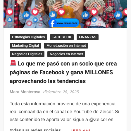
Estrategias Digitales
FACEBOOK
FINANZAS
Marketing Digital
Monetización en Internet
Negocios Digitales
Negocios en Internet
Lo que me pasó con un socio que crea
páginas de Facebook y gana MILLONES
aprovechando las tendencias
Mara Monterosa
diciembre 28, 2025
Toda esta información proviene de una experiencia
real compartida en el canal de YouTube de Zeicor. Si
este contenido te aporta valor, sigue a @Zeicor en
todas sus redes sociales …
LEER MÁS