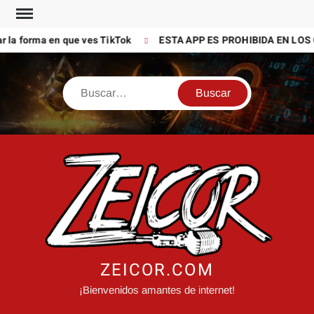
Saltar
al
 la forma en que ves TikTok
ESTA APP ES PROHIBIDA EN LOS 
contenido
Buscar
ZEICOR.COM
¡Bienvenidos amantes de internet!