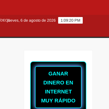
ÍDEOS
jueves, 6 de agosto de 2026
1:09:21 PM
GANAR
DINERO EN
INTERNET
MUY RÁPIDO