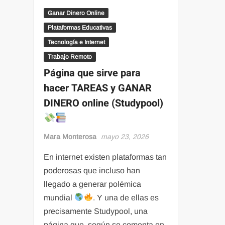
Ganar Dinero Online
Plataformas Educativas
Tecnología e Internet
Trabajo Remoto
Página que sirve para
hacer TAREAS y GANAR
DINERO online (Studypool)
Mara Monterosa
mayo 23, 2026
En internet existen plataformas tan
poderosas que incluso han
llegado a generar polémica
mundial
. Y una de ellas es
precisamente Studypool, una
página que, según se comenta en