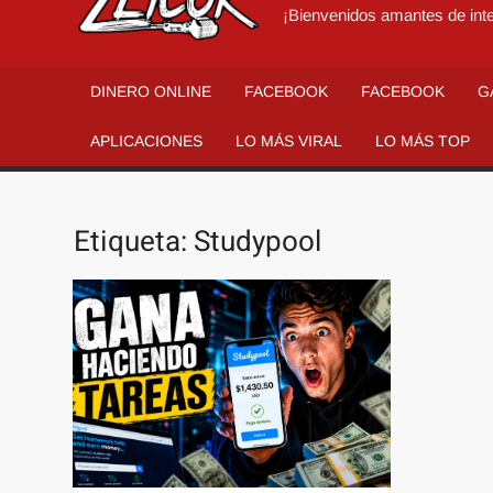
¡Bienvenidos amantes de inte
DINERO ONLINE
FACEBOOK
FACEBOOK
G
APLICACIONES
LO MÁS VIRAL
LO MÁS TOP
Etiqueta:
Studypool