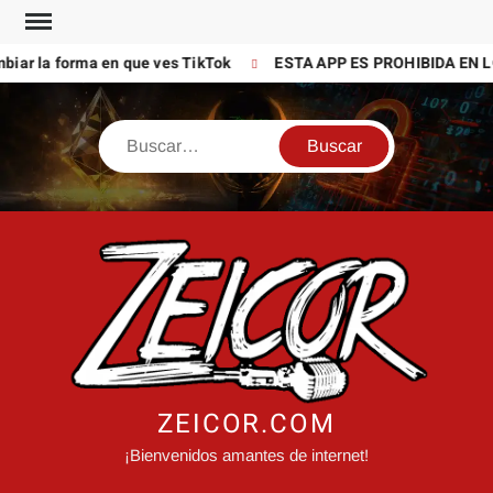
Saltar
al
iar la forma en que ves TikTok
ESTA APP ES PROHIBIDA EN L
contenido
Buscar
ZEICOR.COM
¡Bienvenidos amantes de internet!