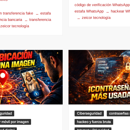
código de verificación WhatsApp
estafa WhatsApp
hackear W
n transferencia fake
estafa
zeicor tecnología
encia bancaria
transferencia
zeicor tecnología
guridad
Ciberseguridad
contraseñas
ar móvil por imagen
hackeo y fuerza bruta