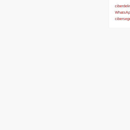
ciberdel
WhatsA
ciberseg