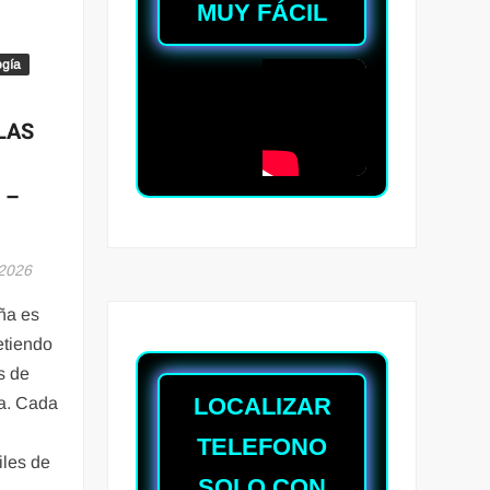
MUY FÁCIL
ogía
 LAS
 –
 2026
ña es
etiendo
s de
LOCALIZAR
ta. Cada
TELEFONO
iles de
SOLO CON