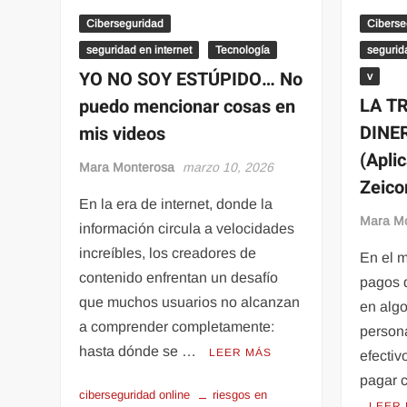
Ciberseguridad
Ciberse
seguridad en internet
Tecnología
segurid
YO NO SOY ESTÚPIDO… No
v
LA T
puedo mencionar cosas en
DINE
mis videos
(Apli
Mara Monterosa
marzo 10, 2026
Zeico
En la era de internet, donde la
Mara M
información circula a velocidades
increíbles, los creadores de
En el 
contenido enfrentan un desafío
pagos d
que muchos usuarios no alcanzan
en alg
a comprender completamente:
persona
hasta dónde se …
LEER MÁS
efectiv
pagar 
ciberseguridad online
riesgos en
LEER