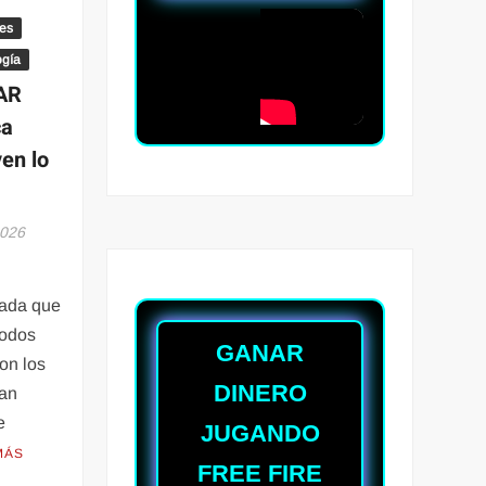
les
ogía
AR
ca
en lo
2026
zada que
todos
GANAR
on los
DINERO
ran
e
JUGANDO
MÁS
FREE FIRE