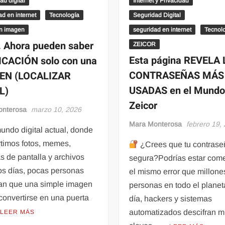
ad digital
Internet y Privacidad
ad en internet
Tecnología
Seguridad Digital
on imagen
seguridad en internet
Tecnol
Ahora pueden saber
ZEICOR
Esta página REVELA
ICACIÓN solo con una
CONTRASEÑAS MÁS
EN (LOCALIZAR
USADAS en el Mundo
L)
Zeicor
onterosa
marzo 10, 2026
Mara Monterosa
febrero 19,
undo digital actual, donde
timos fotos, memes,
¿Crees que tu contrase
s de pantalla y archivos
segura?Podrías estar com
os días, pocas personas
el mismo error que millone
an que una simple imagen
personas en todo el plane
convertirse en una puerta
día, hackers y sistemas
automatizados descifran m
LEER MÁS