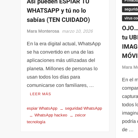
Así pueden ESPIAR TU
Privacid
WHATSAPP y tú no lo
segurid
sabías (TEN CUIDADO)
virus c
OJO… 
Mara Monterosa
marzo 10, 2026
tu UB
En la era digital actual, WhatsApp
IMAG
se ha convertido en una de las
MÓVI
aplicaciones más utilizadas del
Mara M
planeta. Millones de personas lo
usan todos los días para
En el m
comunicarse con familiares, …
compar
LEER MÁS
captura
todos l
espiar WhatsApp
seguridad WhatsApp
imagin
WhatsApp hackeo
zeicor
podría 
tecnología
de …