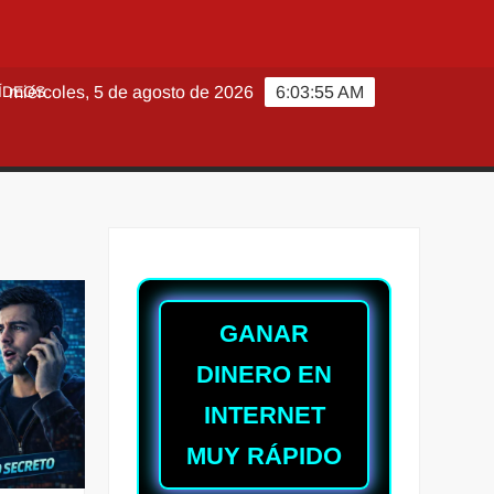
ÍDEOS
miércoles, 5 de agosto de 2026
6:03:57 AM
GANAR
DINERO EN
INTERNET
MUY RÁPIDO