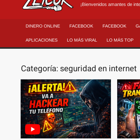
¡Bienvenidos amantes de inte
DINERO ONLINE
FACEBOOK
FACEBOOK
G
APLICACIONES
LO MÁS VIRAL
LO MÁS TOP
Categoría:
seguridad en internet