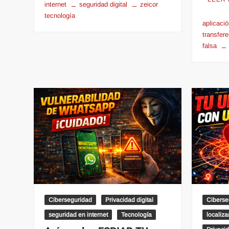
internet
seguridad digital
zeicor
tecnología
aplicació
transfer
falsa
Ciberseguridad
Privacidad digital
Ciberse
seguridad en internet
Tecnología
localiz