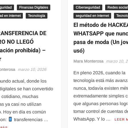
guridad
Finanzas Digitales
Ciberseguridad
Redes socia
ad en internet
Tecnología
seguridad en internet
Tecnol
El método de HACKE
RANSFERENCIA DE
WHATSAPP que nun
RO NO LLEGÓ
pasa de moda (Un jov
cación prohibida) –
usó)
r
Mara Monterosa
marzo 10, 
onterosa
marzo 10, 2026
En pleno 2026, cuando la
tecnología está más avan
mundo actual, donde los
nunca, todavía existen mé
igitales se han convertido
extremadamente simples c
o cotidiano, muchas
que algunas personas log
s ya casi no utilizan
tomar control de cuentas d
o. Hoy en día es común
WhatsApp. Y lo …
con:
transferencias …
LEER 
 MÁS