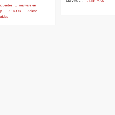
claves …
LEER MÁS
incuentes
malware en
pp
ZEICOR
Zeicor
uridad