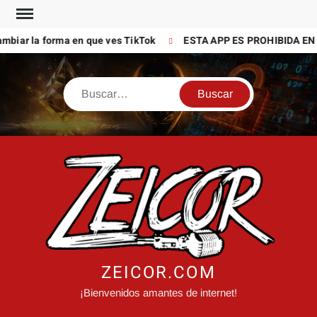
Saltar
al
mbiar la forma en que ves TikTok
ESTA APP ES PROHIBIDA EN 
contenido
Buscar
ZEICOR.COM
¡Bienvenidos amantes de internet!