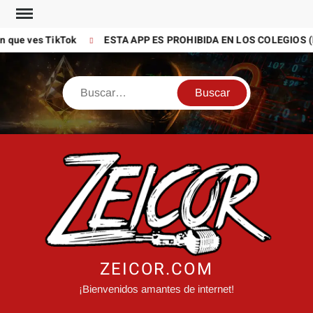
Saltar
al
que ves TikTok
ESTA APP ES PROHIBIDA EN LOS COLEGIOS (P
contenido
Buscar
ZEICOR.COM
¡Bienvenidos amantes de internet!