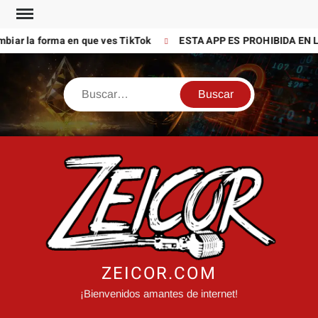
Saltar
al
biar la forma en que ves TikTok
ESTA APP ES PROHIBIDA EN L
contenido
Buscar
ZEICOR.COM
¡Bienvenidos amantes de internet!