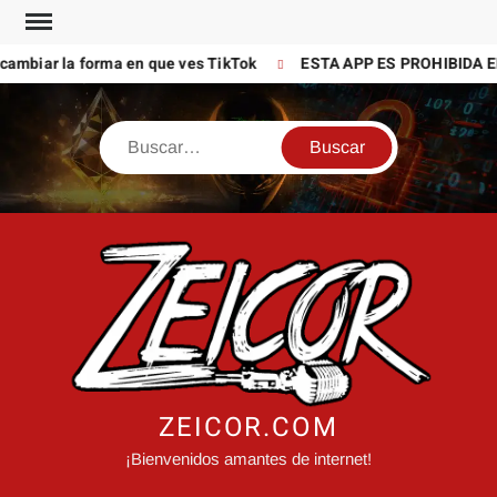
Saltar
al
ambiar la forma en que ves TikTok
ESTA APP ES PROHIBIDA EN
contenido
Buscar
ZEICOR.COM
¡Bienvenidos amantes de internet!