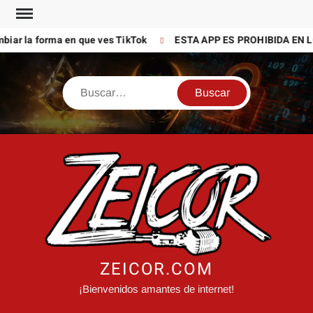
Saltar
al
iar la forma en que ves TikTok
ESTA APP ES PROHIBIDA EN L
contenido
Buscar
ZEICOR.COM
¡Bienvenidos amantes de internet!