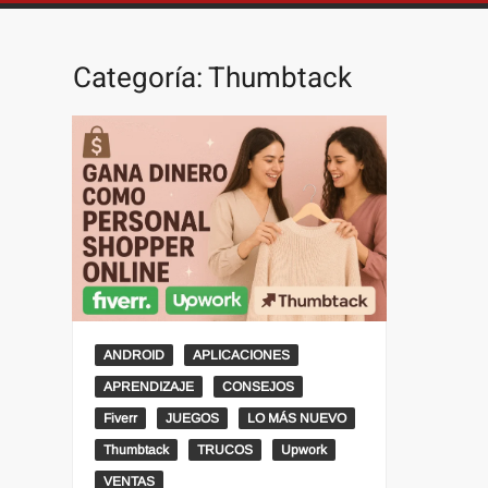
Categoría:
Thumbtack
ANDROID
APLICACIONES
APRENDIZAJE
CONSEJOS
Fiverr
JUEGOS
LO MÁS NUEVO
Thumbtack
TRUCOS
Upwork
VENTAS