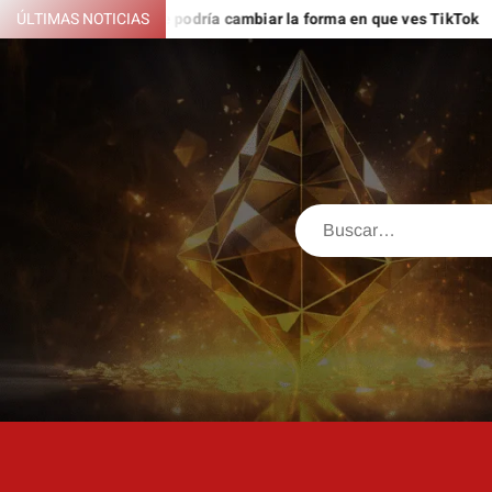
Saltar
scubrió y que podría cambiar la forma en que ves TikTok
ÚLTIMAS NOTICIAS
ESTA 
al
contenido
Buscar