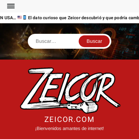
Saltar
al
N USA…
El dato curioso que Zeicor descubrió y que podría cambia
contenido
Buscar
ZEICOR.COM
¡Bienvenidos amantes de internet!