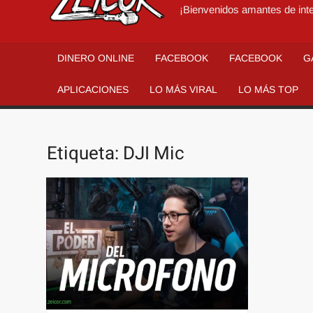
¡Bienvenidos amantes de inte
DINERO ONLINE
FACEBOOK
FACEBOOK
G
APLICACIONES
LO MÁS VIRAL
LO MÁS TOP
Etiqueta:
DJI Mic