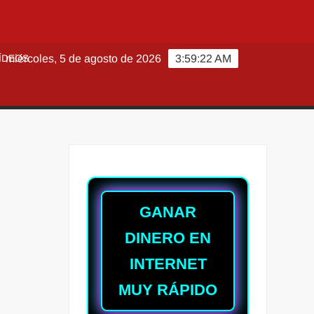
ÍDEOS
miércoles, 5 de agosto de 2026
3:59:23 AM
GANAR
DINERO EN
INTERNET
MUY RÁPIDO