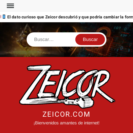
Saltar
al
dato curioso que Zeicor descubrió y que podría cambiar la forma en 
contenido
Buscar
ZEICOR.COM
¡Bienvenidos amantes de internet!