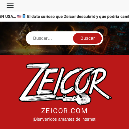
Saltar
al
EN USA…
El dato curioso que Zeicor descubrió y que podría cambi
contenido
Buscar
ZEICOR.COM
¡Bienvenidos amantes de internet!