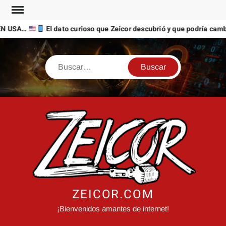
Saltar
al
N USA…
El dato curioso que Zeicor descubrió y que podría cambi
contenido
Buscar
ZEICOR.COM
¡Bienvenidos amantes de internet!