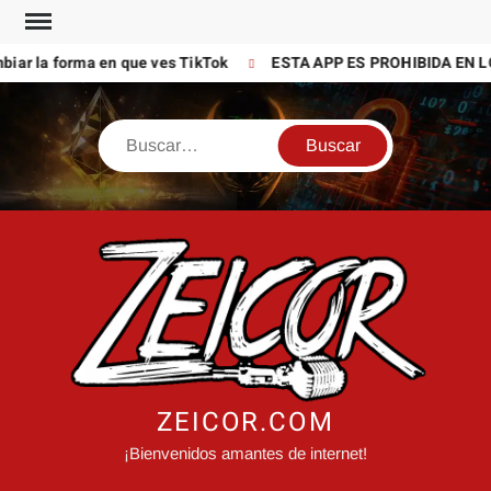
Saltar
al
ar la forma en que ves TikTok
ESTA APP ES PROHIBIDA EN LO
contenido
Buscar
ZEICOR.COM
¡Bienvenidos amantes de internet!