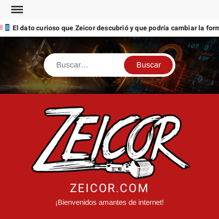
Saltar
al
ato curioso que Zeicor descubrió y que podría cambiar la forma en q
contenido
Buscar
ZEICOR.COM
¡Bienvenidos amantes de internet!