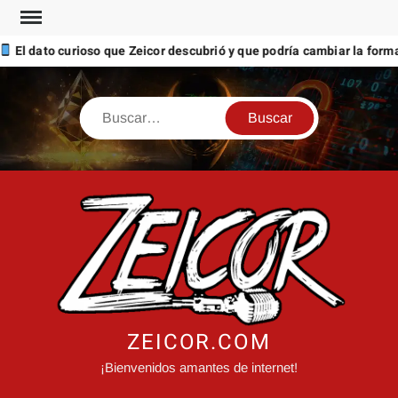
Saltar
al
ato curioso que Zeicor descubrió y que podría cambiar la forma en q
contenido
Buscar
ZEICOR.COM
¡Bienvenidos amantes de internet!