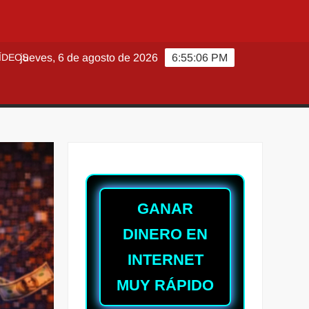
ÍDEOS
jueves, 6 de agosto de 2026
6:55:09 PM
GANAR
DINERO EN
INTERNET
MUY RÁPIDO