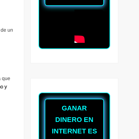
 de un
a que
mo y
GANAR
DINERO EN
INTERNET ES