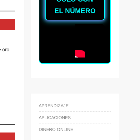
EL NÚMERO
 oro:
APRENDIZAJE
APLICACIONES
DINERO ONLINE