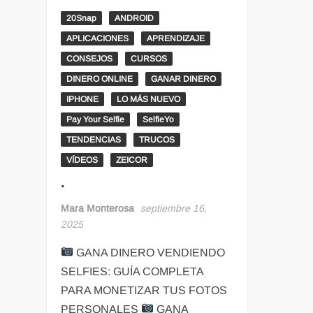
20Snap
ANDROID
APLICACIONES
APRENDIZAJE
CONSEJOS
CURSOS
DINERO ONLINE
GANAR DINERO
IPHONE
LO MÁS NUEVO
Pay Your Selfie
SelfieYo
TENDENCIAS
TRUCOS
VÍDEOS
ZEICOR
.
Mara Monterosa
septiembre 16,
2025
GANA DINERO VENDIENDO
SELFIES: GUÍA COMPLETA
PARA MONETIZAR TUS FOTOS
PERSONALES
GANA