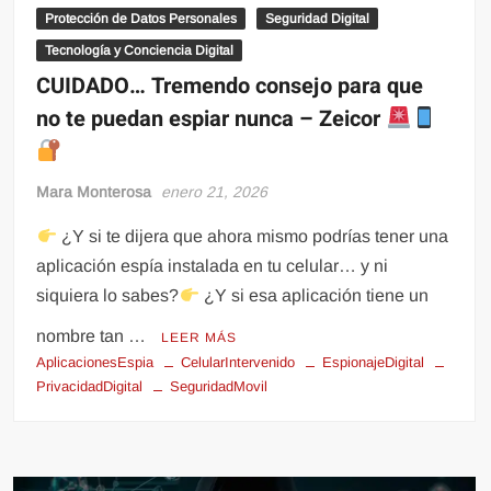
Protección de Datos Personales
Seguridad Digital
Tecnología y Conciencia Digital
CUIDADO… Tremendo consejo para que
no te puedan espiar nunca – Zeicor
Mara Monterosa
enero 21, 2026
¿Y si te dijera que ahora mismo podrías tener una
aplicación espía instalada en tu celular… y ni
siquiera lo sabes?
¿Y si esa aplicación tiene un
nombre tan …
LEER MÁS
AplicacionesEspia
CelularIntervenido
EspionajeDigital
PrivacidadDigital
SeguridadMovil