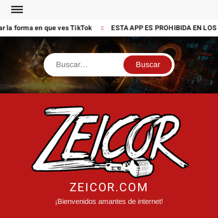
Saltar
al
la forma en que ves TikTok
ESTA APP ES PROHIBIDA EN LOS C
contenido
Buscar
ZEICOR.COM
¡Bienvenidos amantes de internet!