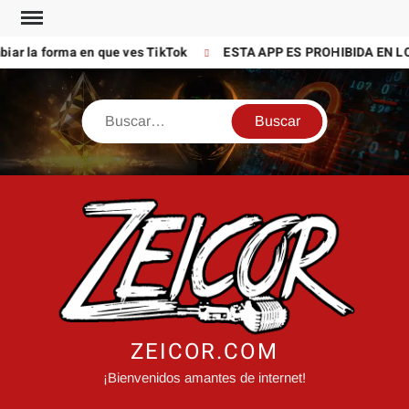
Saltar
al
ar la forma en que ves TikTok
ESTA APP ES PROHIBIDA EN LO
contenido
Buscar
ZEICOR.COM
¡Bienvenidos amantes de internet!