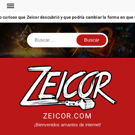
Saltar
al
urioso que Zeicor descubrió y que podría cambiar la forma en que ve
contenido
Buscar
ZEICOR.COM
¡Bienvenidos amantes de internet!