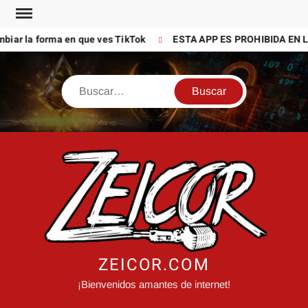
Saltar
al
biar la forma en que ves TikTok
ESTA APP ES PROHIBIDA EN L
contenido
Buscar
ZEICOR.COM
¡Bienvenidos amantes de internet!