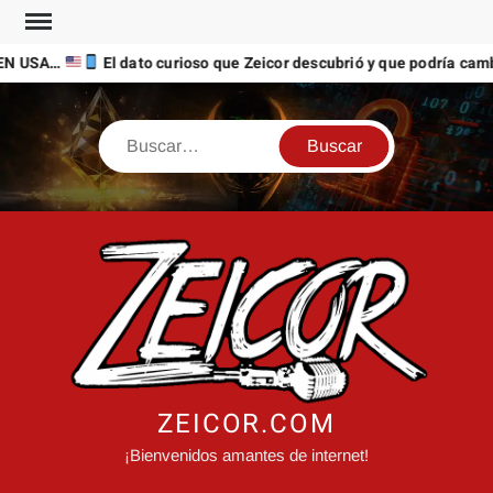
Saltar
al
N USA…
El dato curioso que Zeicor descubrió y que podría cambia
contenido
Buscar
ZEICOR.COM
¡Bienvenidos amantes de internet!