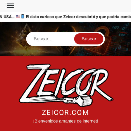
Saltar
al
N USA…
El dato curioso que Zeicor descubrió y que podría cambia
contenido
Buscar
ZEICOR.COM
¡Bienvenidos amantes de internet!