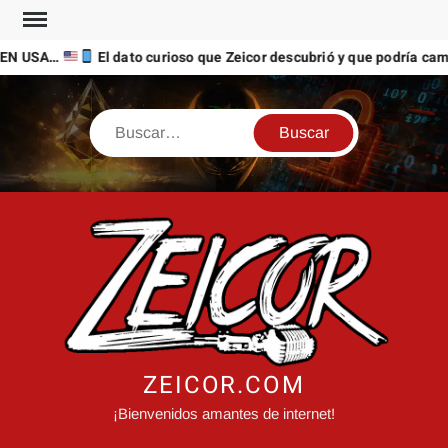
Saltar
al
EN USA…
El dato curioso que Zeicor descubrió y que podría camb
contenido
Buscar
ZEICOR.COM
¡Bienvenidos amantes de internet!