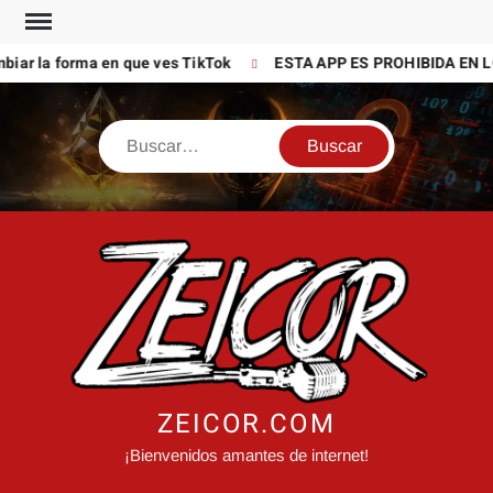
Saltar
al
iar la forma en que ves TikTok
ESTA APP ES PROHIBIDA EN LO
contenido
Buscar
ZEICOR.COM
¡Bienvenidos amantes de internet!