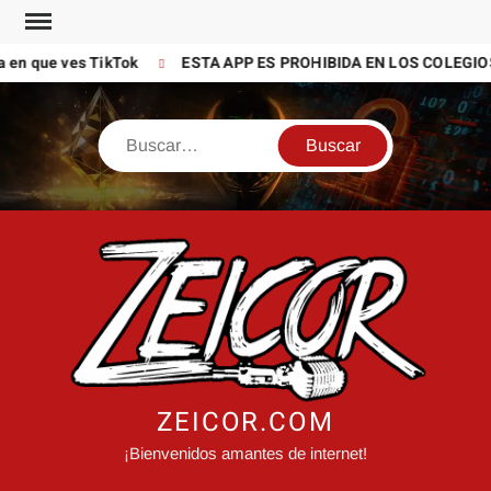
Saltar
al
que ves TikTok
ESTA APP ES PROHIBIDA EN LOS COLEGIOS (P
contenido
Buscar
ZEICOR.COM
¡Bienvenidos amantes de internet!