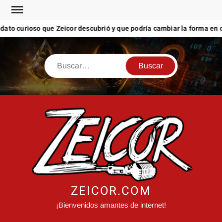
Saltar
al
curioso que Zeicor descubrió y que podría cambiar la forma en que v
contenido
Buscar
ZEICOR.COM
¡Bienvenidos amantes de internet!