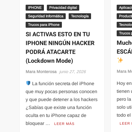
IPHONE
Privacidad digital
Aplicac
Seguridad Informática
Tecnología
Producti
Trucos para iPhone
Tecnolo
SI ACTIVAS ESTO EN TU
Trucos 
Much
IPHONE NINGÚN HACKER
ESCÁ
PODRÁ ATACARTE
(Lockdown Mode)
Mara M
Mara Monterosa
junio 27, 2026
Hoy en
La función secreta del iPhone
tienen
que muy pocas personas conocen
pero la
y que puede detener a los hackers
solo ut
¿Sabías que existe una función
todo el
oculta en tu iPhone capaz de
bloquear …
LEER
LEER MÁS