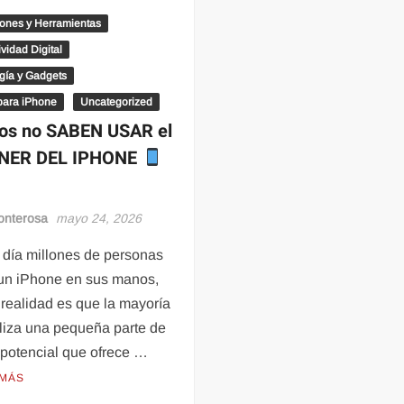
iones y Herramientas
vidad Digital
gía y Gadgets
para iPhone
Uncategorized
os no SABEN USAR el
NER DEL IPHONE
onterosa
mayo 24, 2026
 día millones de personas
 un iPhone en sus manos,
 realidad es que la mayoría
iliza una pequeña parte de
 potencial que ofrece …
 MÁS