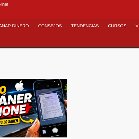
rnet!
ANAR DINERO
CONSEJOS
TENDENCIAS
CURSOS
V