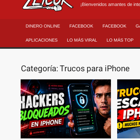
¡Bienvenidos amantes de inte
DINERO ONLINE
FACEBOOK
FACEBOOK
G
APLICACIONES
LO MÁS VIRAL
LO MÁS TOP
Categoría:
Trucos para iPhone