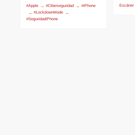
Escáner
#Apple
#Ciberseguridad
#iPhone
#LockdownMode
#SeguridadiPhone