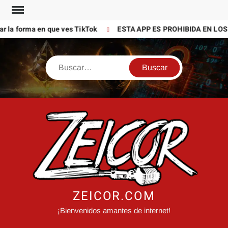
Saltar
al
 la forma en que ves TikTok
ESTA APP ES PROHIBIDA EN LOS 
contenido
Buscar
ZEICOR.COM
¡Bienvenidos amantes de internet!