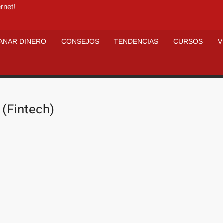
rnet!
ANAR DINERO
CONSEJOS
TENDENCIAS
CURSOS
V
 (Fintech)