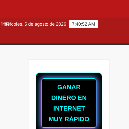
ÍDEOS
miércoles, 5 de agosto de 2026
7:40:53 AM
GANAR
DINERO EN
INTERNET
MUY RÁPIDO