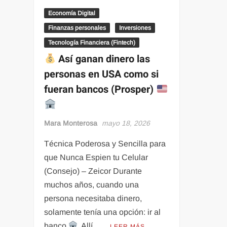
Economía Digital
Finanzas personales
Inversiones
Tecnología Financiera (Fintech)
Así ganan dinero las
personas en USA como si
fueran bancos (Prosper)
Mara Monterosa
mayo 18, 2026
Técnica Poderosa y Sencilla para
que Nunca Espien tu Celular
(Consejo) – Zeicor Durante
muchos años, cuando una
persona necesitaba dinero,
solamente tenía una opción: ir al
banco
. Allí …
LEER MÁS