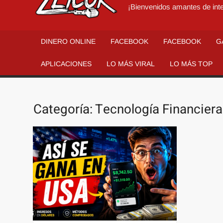
¡Bienvenidos amantes de inte
DINERO ONLINE
FACEBOOK
FACEBOOK
G
APLICACIONES
LO MÁS VIRAL
LO MÁS TOP
Categoría:
Tecnología Financiera