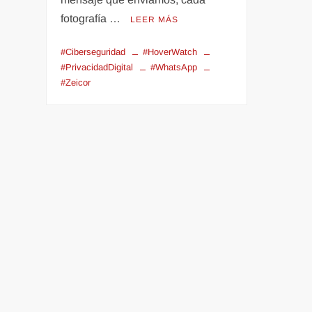
fotografía …
LEER MÁS
#Ciberseguridad
#HoverWatch
#PrivacidadDigital
#WhatsApp
#Zeicor