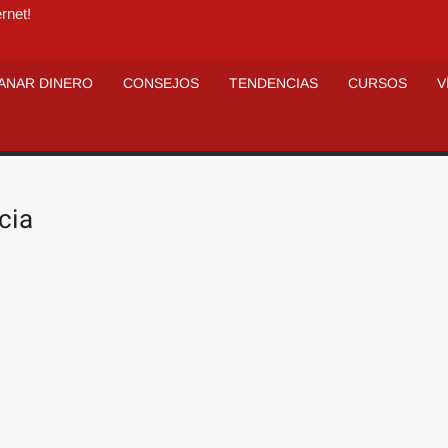
rnet!
ANAR DINERO
CONSEJOS
TENDENCIAS
CURSOS
V
cia