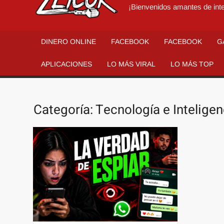
¡Bienvenidos amantes de inte
DINERO ONLINE
FACEBOOK
FACEBOOK
G
APLICACIONES
LO MÁS VIRAL
LO MÁS TOP
Categoría:
Tecnología e Inteligen