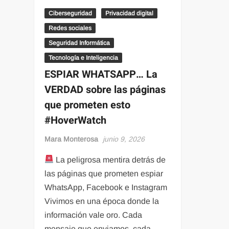
Ciberseguridad
Privacidad digital
Redes sociales
Seguridad Informática
Tecnología e Inteligencia
ESPIAR WHATSAPP… La
VERDAD sobre las páginas
que prometen esto
#HoverWatch
Mara Monterosa
junio 9, 2026
La peligrosa mentira detrás de
las páginas que prometen espiar
WhatsApp, Facebook e Instagram
Vivimos en una época donde la
información vale oro. Cada
mensaje que enviamos, cada