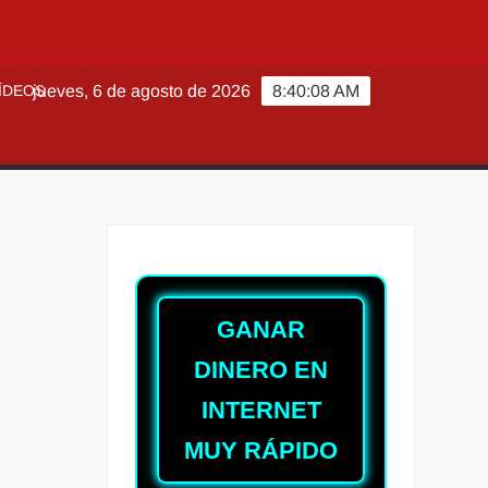
ÍDEOS
jueves, 6 de agosto de 2026
8:40:09 AM
GANAR
DINERO EN
INTERNET
MUY RÁPIDO