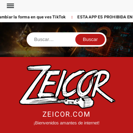
Saltar
al
mbiar la forma en que ves TikTok
ESTA APP ES PROHIBIDA EN 
contenido
Buscar
ZEICOR.COM
¡Bienvenidos amantes de internet!