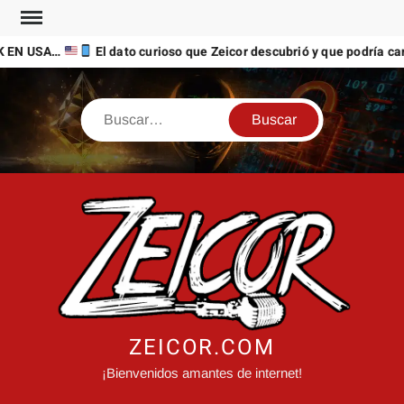
Saltar
al
 EN USA…
El dato curioso que Zeicor descubrió y que podría camb
contenido
Buscar
ZEICOR.COM
¡Bienvenidos amantes de internet!