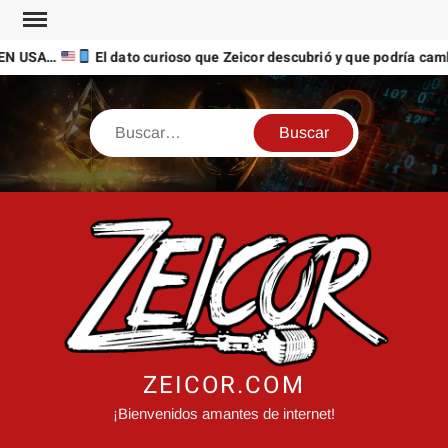
Saltar
al
EN USA…
El dato curioso que Zeicor descubrió y que podría cambi
contenido
Buscar
ZEICOR.COM
¡Bienvenidos amantes de internet!